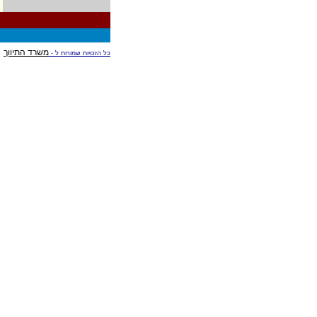
משרד התיווך
כל הזכויות שמורות ל -