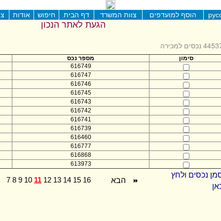
рус
הוסף למועדפים
צוות המשרד
דף הבית
חיפוש
אודות
צו
הגעת לאתר הנכון
445 נכסים למכירה
סימון
מספר נכס
616749
616747
616746
616745
616743
616742
616741
616739
616460
616777
616868
613973
מן נכסים ולחץ
הבא
7
8
9
10
11
12
13
14
15
16
אן