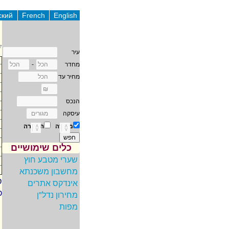
ский
French
English
37
עיר
מחדר
-
מחיר עד
הנכס
עיסקה
מכירה
השכרה
כלים שימושיים
שערי מטבע חוץ
מחשבון משכנתא
ס
אינדקס אתרים
כ
מחירון נדל"ן
מפות