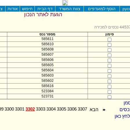
рус
הוסף למועדפים
צוות המשרד
דף הבית
חיפוש
אודות
צו
הגעת לאתר הנכון
445 נכסים למכירה
סימון
מספר נכס
585611
585610
585608
585607
585606
585605
585604
585603
585602
585616
523384
523731
מן
כסים
הבא
99
3300
3301
3302
3303
3304
3305
3306
3307
לחץ כאן