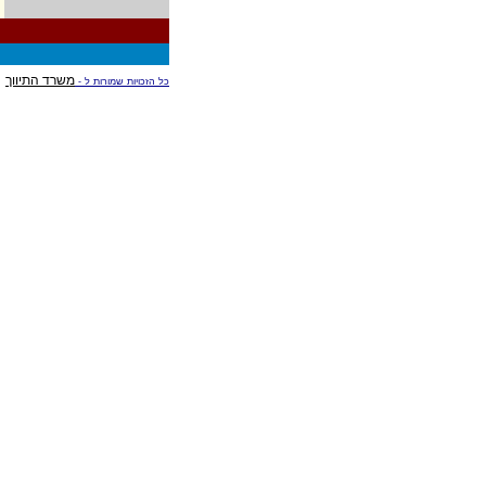
משרד התיווך
כל הזכויות שמורות ל -