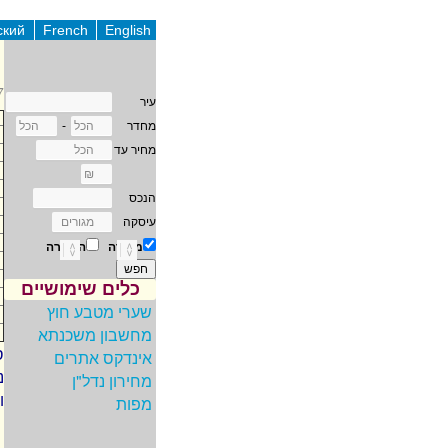
ский
French
English
37
עיר
מחדר
-
מחיר עד
הנכס
עיסקה
מכירה
השכרה
כלים שימושיים
שערי מטבע חוץ
מחשבון משכנתא
ס
אינדקס אתרים
נ
מחירון נדל"ן
ו
מפות